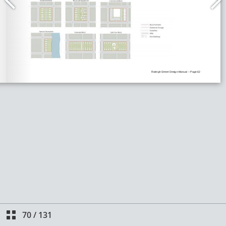
70
/
131